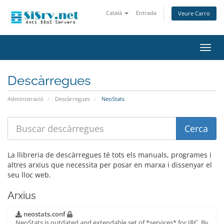
Català
Entrada
Veure Carro
Canv
la
nave
Descàrregues
Administració
Descàrregues
NeoStats
La llibreria de descàrregues té tots els manuals, programes i
altres arxius que necessita per posar en marxa i dissenyar el
seu lloc web.
Arxius
neostats.conf
NeoStats is outdated and extendable set of *services* for IRC. By