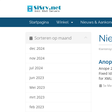
Startpagina
Winkel
Nieuws & Aankon
Ni
Sorteren op maand
dec 2024
Klantens
nov 2024
Anop
jul 2024
Anope 2
Fixed l
jun 2023
for XML
5e Me
Mei 2023
mrt 2023
feb 2023