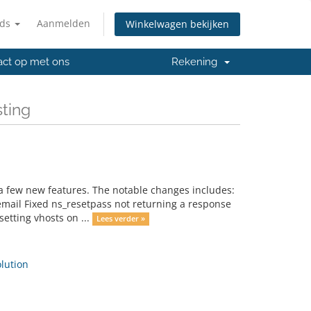
nds
Aanmelden
Winkelwagen bekijken
ct op met ons
Rekening
sting
 a few new features. The notable changes includes:
email Fixed ns_resetpass not returning a response
etting vhosts on ...
Lees verder »
ution