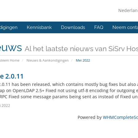
Nederla
digingen
Kennisbank
Downloads
FAQ
Neem conta
euws
Al het laatste nieuws van SiSrv Ho
ysteem Home
Nieuws & Aankondigingen
Mei 2022
e 2.0.11
.0.11 has been released, which contains mostly bug fixes but also
dap on OpenLDAP 2.5+ Fixed not using utf-8 encoding for outgoing 
RPC Fixed some message params being sent as instead of Fixed uns
i 2022
Powered by
WHMCompleteSol