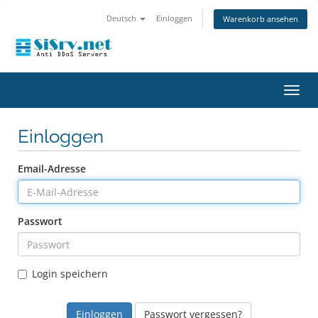
Deutsch
Einloggen
Warenkorb ansehen
Navig
ein-/
Einloggen
Email-Adresse
Passwort
Login speichern
Passwort vergessen?