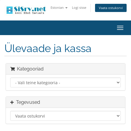
Estonian
Logi sisse
Vaata ostukorvi
Lülit
navig
Ülevaade ja kassa
Kategooriad
Tegevused