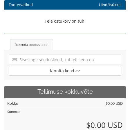
Toote/valikud
Hind/tsükkel
Teie ostukorv on tühi
Rakenda sooduskoodi
Kinnita kood >>
Tellimuse kokkuvõte
Kokku
$0.00 USD
Summad
$0.00 USD