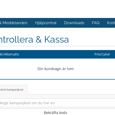
 & Meddelanden
Hjälpcentral
Downloads
FAQ
Kont
trollera & Kassa
t/Alternativ
Pris/Cykel
Din kundvagn är tom
vänd kampanjkod
Bekräfta kod»