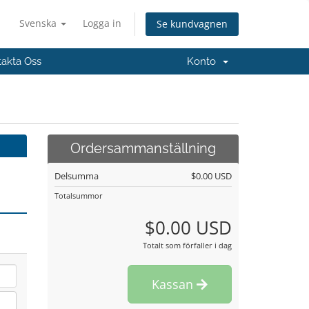
Svenska
Logga in
Se kundvagnen
akta Oss
Konto
Ordersammanställning
Delsumma
$0.00 USD
Totalsummor
$0.00 USD
Totalt som förfaller i dag
Kassan