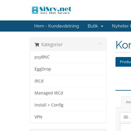
Hem - Kundavdelning
Butik
Nyheter
Kon
Kategorier
psyBNC
Produk
EggDrop
IRCd
Managed IRCd
An
Install + Config
VPN