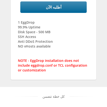
أطلبه الآن
1 EggDrop
99.9% Uptime
Disk Space - 500 MB
SSH Access
Anti DDoS Protection
NO vHosts available
NOTE - EggDrop installation does not
include eggdrop.conf or TCL configuration
or customization
كل خطة تتضمن